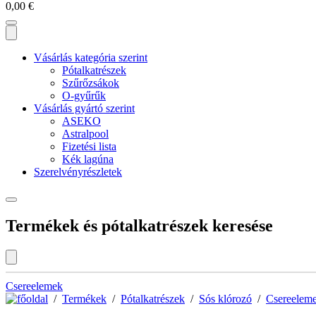
0,00
€
Vásárlás kategória szerint
Pótalkatrészek
Szűrőzsákok
O-gyűrűk
Vásárlás gyártó szerint
ASEKO
Astralpool
Fizetési lista
Kék lagúna
Szerelvényrészletek
Termékek és pótalkatrészek keresése
Csereelemek
/
Termékek
/
Pótalkatrészek
/
Sós klórozó
/
Csereelem