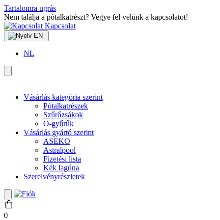
Tartalomra ugrás
Nem találja a pótalkatrészt? Vegye fel velünk a kapcsolatot!
Kapcsolat
EN
NL
Vásárlás kategória szerint
Pótalkatrészek
Szűrőzsákok
O-gyűrűk
Vásárlás gyártó szerint
ASEKO
Astralpool
Fizetési lista
Kék lagúna
Szerelvényrészletek
0