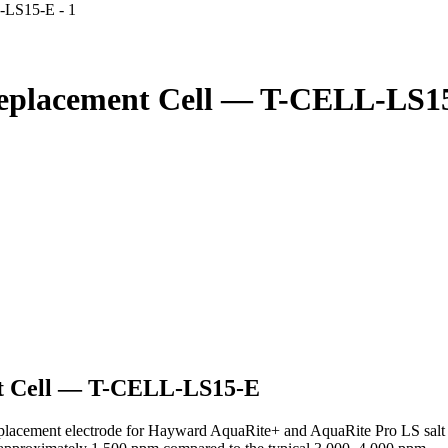
Replacement Cell — T-CELL-LS1
t Cell — T-CELL-LS15-E
cement electrode for Hayward AquaRite+ and AquaRite Pro LS salt chlo