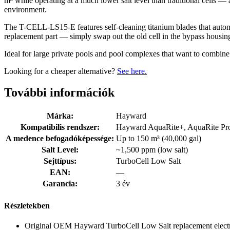
m³ while operating at a much lower salt level than traditional cells
environment.
The T-CELL-LS15-E features self-cleaning titanium blades that automat
replacement part — simply swap out the old cell in the bypass housin
Ideal for large private pools and pool complexes that want to combine
Looking for a cheaper alternative?
See here.
További információk
Márka:
Hayward
Kompatibilis rendszer:
Hayward AquaRite+, AquaRite Pr
A medence befogadóképessége:
Up to 150 m³ (40,000 gal)
Salt Level:
~1,500 ppm (low salt)
Sejttípus:
TurboCell Low Salt
EAN:
—
Garancia:
3 év
Részletekben
Original OEM Hayward TurboCell Low Salt replacement elect