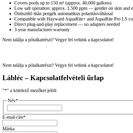
Covers pools up to 150 m³ (approx. 40,000 gallons)
Low salt operation: approx. 1,500 ppm — gentler on skin and 
Öntisztító titán pengék automatikus polaritásváltással
Compatible with Hayward AquaRite+ and AquaRite Pro LS con
Direct plug-and-play replacement — no adapters needed
3-year manufacturer warranty
Nem találja a pótalkatrészt? Vegye fel velünk a kapcsolatot!
Nem találja a pótalkatrészt? Vegye fel velünk a kapcsolatot!
Lábléc – Kapcsolatfelvételi űrlap
"
*
" a kötelező mezőket jelöli
Név
*
Vezetéknév
E-mail-cím
*
Márka