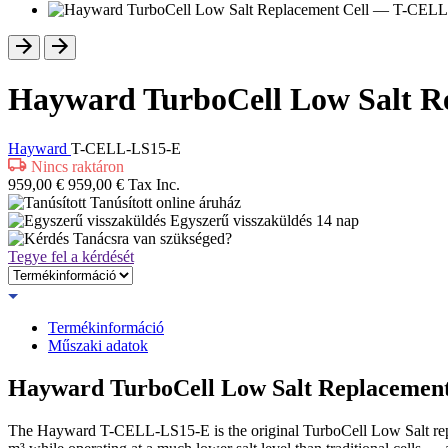
Hayward TurboCell Low Salt 
Hayward
T-CELL-LS15-E
Nincs raktáron
959,00
€
959,00
€
Tax Inc.
Tanúsított
online áruház
Egyszerű visszaküldés
14 nap
Tanácsra van szükséged?
Tegye fel a kérdését
Termékinformáció
Műszaki adatok
Hayward TurboCell Low Salt Replacemen
The Hayward T-CELL-LS15-E is the original TurboCell Low Salt repla