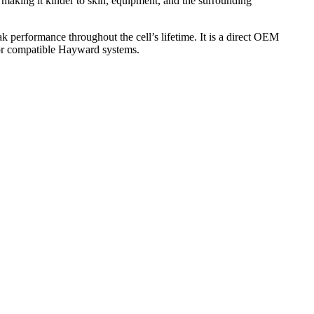
making it kinder to skin, equipment, and the surrounding
k performance throughout the cell’s lifetime. It is a direct OEM
for compatible Hayward systems.