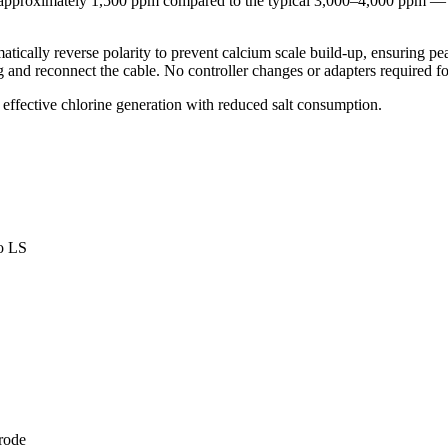
 — approximately 1,500 ppm compared to the typical 3,000–4,000 ppm — 
ically reverse polarity to prevent calcium scale build-up, ensuring pea
g and reconnect the cable. No controller changes or adapters required 
 effective chlorine generation with reduced salt consumption.
o LS
rode