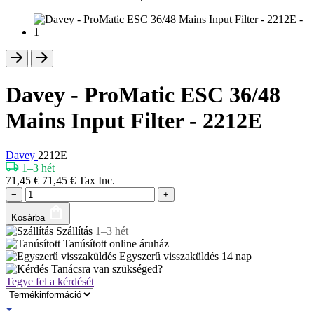
Davey - ProMatic ESC 36/48
Mains Input Filter - 2212E
Davey
2212E
1–3 hét
71,45
€
71,45
€
Tax Inc.
−
+
Kosárba
Szállítás
1–3 hét
Tanúsított
online áruház
Egyszerű visszaküldés
14 nap
Tanácsra van szükséged?
Tegye fel a kérdését