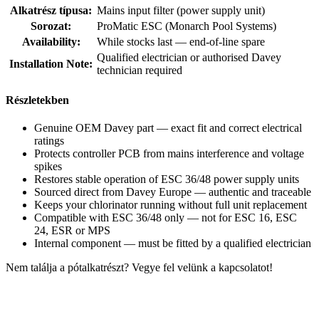
Alkatrész típusa:
Mains input filter (power supply unit)
Sorozat:
ProMatic ESC (Monarch Pool Systems)
Availability:
While stocks last — end-of-line spare
Qualified electrician or authorised Davey
Installation Note:
technician required
Részletekben
Genuine OEM Davey part — exact fit and correct electrical
ratings
Protects controller PCB from mains interference and voltage
spikes
Restores stable operation of ESC 36/48 power supply units
Sourced direct from Davey Europe — authentic and traceable
Keeps your chlorinator running without full unit replacement
Compatible with ESC 36/48 only — not for ESC 16, ESC
24, ESR or MPS
Internal component — must be fitted by a qualified electrician
Nem találja a pótalkatrészt? Vegye fel velünk a kapcsolatot!