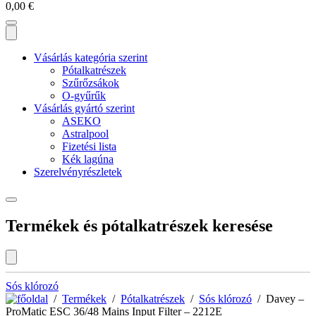
0,00
€
Vásárlás kategória szerint
Pótalkatrészek
Szűrőzsákok
O-gyűrűk
Vásárlás gyártó szerint
ASEKO
Astralpool
Fizetési lista
Kék lagúna
Szerelvényrészletek
Termékek és pótalkatrészek keresése
Sós klórozó
/
Termékek
/
Pótalkatrészek
/
Sós klórozó
/ Davey –
ProMatic ESC 36/48 Mains Input Filter – 2212E