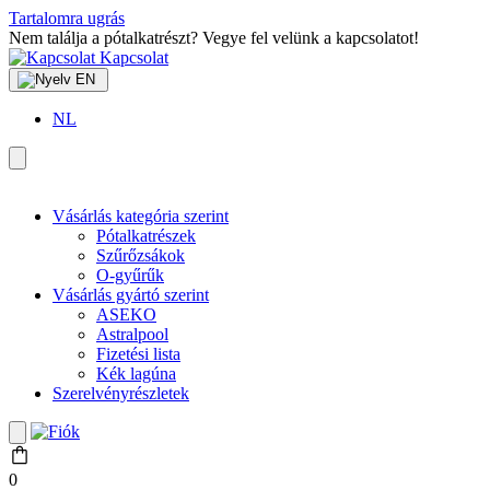
Tartalomra ugrás
Nem találja a pótalkatrészt? Vegye fel velünk a kapcsolatot!
Kapcsolat
EN
NL
Vásárlás kategória szerint
Pótalkatrészek
Szűrőzsákok
O-gyűrűk
Vásárlás gyártó szerint
ASEKO
Astralpool
Fizetési lista
Kék lagúna
Szerelvényrészletek
0